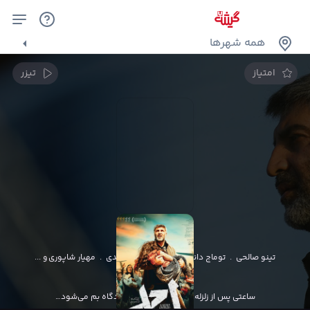
همه شهرها
امتیاز
تیزر
احمد
امیرعباس ربیعی
تینو صالحی
.
توماج دانش بهزادی
.
ساره رشیدی
.
مهیار شاپوری
و ...
حماسی
ساعتی پس از زلزله، احمد کاظمی وارد فرودگاه بم می‌شود…